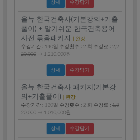
상세
수강담기
올뉴 한국건축사(기본강의+기출
풀이) + 알기쉬운 한국건축용어
사전 묶음패키지
| 완강
수강기간 :
140일
수강횟수 :
2 회
수강료 :
2,2
20,000
→
1,210,000원
상세
수강담기
올뉴 한국건축사 패키지(기본강
의+기출풀이)
| 완강
수강기간 :
120일
수강횟수 :
2 회
수강료 :
1,8
20,000
→
1,010,000원
상세
수강담기