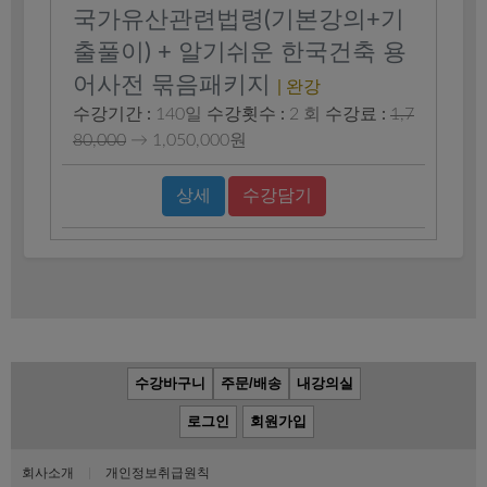
국가유산관련법령(기본강의+기
출풀이) + 알기쉬운 한국건축 용
어사전 묶음패키지
| 완강
수강기간 :
140일
수강횟수 :
2 회
수강료 :
1,7
80,000
→
1,050,000원
상세
수강담기
수강바구니
주문/배송
내강의실
로그인
회원가입
회사소개
|
개인정보취급원칙