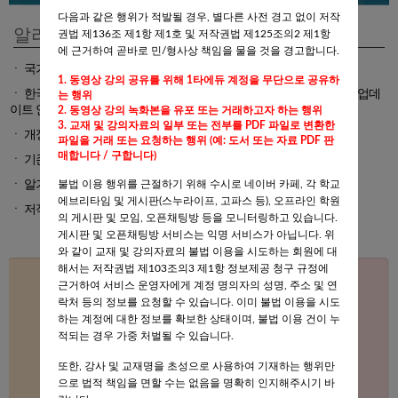
다음과 같은 행위가 적발될 경우, 별다른 사전 경고 없이 저작
알리는 말씀
권법 제136조 제1항 제1호 및 저작권법 제125조의2 제1항
에 근거하여 곧바로 민/형사상 책임을 물을 것을 경고합니다.
ㆍ
국가유산관련법령 - "국가유산위원회 규정" 강의 추가되었습니다
1. 동영상 강의 공유를 위해 1타에듀 계정을 무단으로 공유하
ㆍ
한국건축사 2026년 기출풀이 신규 업로드 및 2014~2019년도 강의 업데
는 행위
이트 안내
2. 동영상 강의 녹화본을 유포 또는 거래하고자 하는 행위
3. 교재 및 강의자료의 일부 또는 전부를 PDF 파일로 변환한
ㆍ
개정판 알기쉬운 한국건축 용어사전 보충강의 업로드 되었습니다
파일을 거래 또는 요청하는 행위 (예: 도서 또는 자료 PDF 판
매합니다 / 구합니다)
ㆍ
기존수강생 올뉴한국건축사 강의 변경 관련 안내
불법 이용 행위를 근절하기 위해 수시로 네이버 카페, 각 학교
ㆍ
알기쉬운한국건축용어사전_구판차례에_개정판페이지표시
에브리타임 및 게시판(스누라이프, 고파스 등), 오프라인 학원
ㆍ
저작물 부정사용 신고 감사 제도 안내
의 게시판 및 모임, 오픈채팅방 등을 모니터링하고 있습니다.
게시판 및 오픈채팅방 서비스는 익명 서비스가 아닙니다. 위
와 같이 교재 및 강의자료의 불법 이용을 시도하는 회원에 대
해서는 저작권법 제103조의3 제1항 정보제공 청구 규정에
근거하여 서비스 운영자에게 계정 명의자의 성명, 주소 및 연
락처 등의 정보를 요청할 수 있습니다. 이미 불법 이용을 시도
하는 계정에 대한 정보를 확보한 상태이며, 불법 이용 건이 누
적되는 경우 가중 처벌될 수 있습니다.
또한, 강사 및 교재명을 초성으로 사용하여 기재하는 행위만
으로 법적 책임을 면할 수는 없음을 명확히 인지해주시기 바