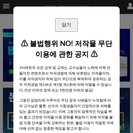
×
1타에듀 국가유산수리기술자
1타에듀 국가유산수리기술자
무료강좌
닫기
패키지강좌
단과강좌
⚠ 불법행위 NO! 저작물 무단
교재
FAQ
(14)
이용에 관한 공지 ⚠
자료실
(52)
1타에듀의 모든 강좌 및 교재는 교수님들의 노력에 의해 만
합격/수강후기
(30)
들어진 컨텐츠로서 저작권법에 의해 보호받는 저작물이며,
질문과답변
(45)
이를 저작권자의 허락 없이 무단으로 복제하여 공유하는 경
우 저작권법 제136조 제1항 제1호에 의해 처벌될 수 있습니
사이트이용 1:1상담
(141)
다. (
5년 이하의 징역 또는 5천만원 이하의 벌금
)
알리는말씀
(6)
그동안 암암리에 이루어진 무단 공유 사례들이 누적됨에 따
내강의실
라 교수님은 물론, 선의의 수험생들까지 간접적으로 피해를
입는 결과가 되었습니다. 이에 그동안의 암묵적인 악습을 뿌
로그인
|
회원가입
리 뽑고 건전한 저작물 이용 문화를 확립하기 위해 저작물 불
수강바구니
|
주문/배송
법 이용 단속을 더욱 강화하는 한편,
불법 이용이 적발된 자에
대해 선처 없는 엄중한 책임을 묻고자 합니다.